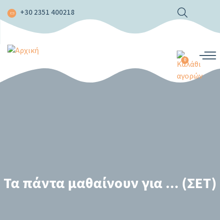
Παράκαμψη
+30 2351 400218
προς
το
κυρίως
περιεχόμενο
0
Τα πάντα μαθαίνουν για ... (ΣΕΤ)