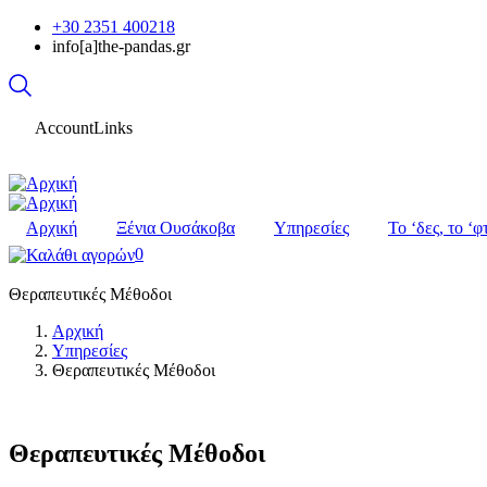
Παράκαμψη
+30 2351 400218
προς
info[a]the-pandas.gr
το
κυρίως
περιεχόμενο
AccountLinks
Αρχική
Ξένια Ουσάκοβα
Υπηρεσίες
Το ‘δες, το ‘φ
0
Θεραπευτικές Μέθοδοι
Αρχική
Υπηρεσίες
Θεραπευτικές Μέθοδοι
Θεραπευτικές Μέθοδοι