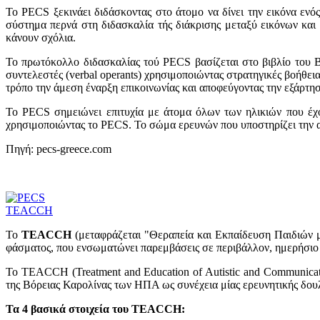
Το PECS ξεκινάει διδάσκοντας στο άτομο να δίνει την εικόνα ενό
σύστημα περνά στη διδασκαλία τής διάκρισης μεταξύ εικόνων και 
κάνουν σχόλια.
Το πρωτόκολλο διδασκαλίας τού PECS βασίζεται στο βιβλίο του B.
συντελεστές (verbal operants) χρησιμοποιώντας στρατηγικές βοήθει
τρόπο την άμεση έναρξη επικοινωνίας και αποφεύγοντας την εξάρτησ
Το PECS σημειώνει επιτυχία με άτομα όλων των ηλικιών που έχο
χρησιμοποιώντας το PECS. To σώμα ερευνών που υποστηρίζει την 
Πηγή: pecs-greece.com
TEACCH
Το
TEACCH
(μεταφράζεται "Θεραπεία και Εκπαίδευση Παιδιών με
φάσματος, που ενσωματώνει παρεμβάσεις σε περιβάλλον, ημερήσιο π
Το TEACCH (Treatment and Εducation of Autistic and Communicat
της Βόρειας Καρολίνας των ΗΠΑ ως συνέχεια μίας ερευνητικής δουλε
Τα 4 βασικά στοιχεία του TEACCH: