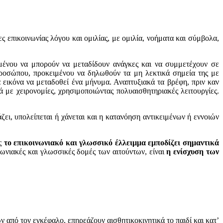
ς επικοινωνίας λόγου και ομιλίας, με ομιλία, νοήματα και σύμβολα,
μένου να μπορούν να μεταδίδουν ανάγκες και να συμμετέχουν σε
προσώπου, προκειμένου να δηλωθούν τα μη λεκτικά σημεία της με
 εικόνα να μεταδοθεί ένα μήνυμα. Αναπτυξιακά τα βρέφη, πριν καν
 με χειρονομίες, χρησιμοποιώντας πολυαισθητηριακές λειτουργίες.
άζει, υπολείπεται ή χάνεται και η κατανόηση αντικειμένων ή εννοιών
υς
το επικοινωνιακό και γλωσσικό έλλειμμα εμποδίζει σημαντικά
νωνιακές και γλωσσικές δομές των αιτούντων, είναι
η ενίσχυση των
από τον εγκέφαλο, επηρεάζουν αισθητικοκινητικά το παιδί και κατ’