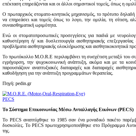
επέκταση επηρεάζονται και οι άλλοι σημαντικοί τομείς, όπως η ομιλί
Ο πρωταρχικός στοματο-κινητικός μηχανισμός, το πρότυπο δηλαδή 
να επηρεάσει και τομείς όπως το λογο, την ομιλία, τη σίτιση, αλ
συναισθηματική ωριμότητα.
Ενώ οι στοματοπροσωπικές προσεγγίσεις για παιδιά με νευρολογ
καθυστέρηση ή/ και δυσλειτουργία αισθητηριακής επεξεργασίας
προβλήματα αισθητηριακής ολοκλήρωσης και αισθητικοκινητικά πρ
Το πρωτόκολλο M.O.R.E περιλαμβάνει τη συσχέτιση μεταξύ του συγ
εγρήγορση, την ψυχοκοινωνική ανάπτυξη, ακόμα και με τα κοιν
παρουσιάζουν αναπτυξιακές διαταραχές και διαταραχές αισθητηρ
καθοδήγηση για την ανάπτυξη προγραμμάτων θεραπείας.
Πηγή: pedin.gr
PECS
To Σύστημα Επικοινωνίας Μέσω Ανταλλαγής Εικόνων (PECS)
To PECS αναπτύχθηκε το 1985 σαν ένα μοναδικό πακέτο παρέμβασ
δυσκολίες. Το PECS πρωτοχρησιμοποιήθηκε στο Πρόγραμμα Αυτισμ
της.