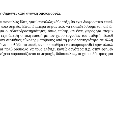
 σημαίνει κατά ανάγκη ομοιομορφία.
αι παντελώς ίδιες, γιατί ασφαλώς κάθε τάξη θα έχει διαφορετικά έπιπλ
ε ποιο σημείο. Είναι ιδιαίτερα σημαντικό, να εκπαιδεύσουμε τα παιδι
για ομαδικέςδραστηριότητες, όπως επίσης και ένας χώρος για ατομι
α έχει άμεση οπτική επαφή με τον χώρο εργασίας του μαθητή. Τοπο
να συνθήκες εύκολης μετάβασης από τη μία δραστηριότητα σε άλλη.
ό να προλάβει το παιδί, αν προσπαθήσει να απομακρυνθεί πριν ολοκλη
αι πολύ δύσκολο να τους ελέγξει κανείς αργότερα π.χ. στην εφηβε
νέχεια παρουσιάζονται οι περιοχές διδασκαλίας, οι χώροι δόμησης μια