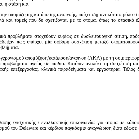
α, η στάση κ.ά.
την απομύζησης-κατάποσης-αναπνοής, παίζει σημαντικότατο ρόλο στ
λά και τομείς που δε σχετίζονται με το στόμα, όπως το στασικό έλ
ικά προβλήματα στοχεύουν κυρίως σε δυσλειτουργική σίτιση, πρόσ
 έδειξαν πως υπάρχει μία σοβαρή συσχέτιση μεταξύ στοματοπροσ
οβλήματα.
χρονισμού απομύζηση/κατάποση/αναπνοή (ΑΚΑ) με τη συμπεριφορά, τ
ά προβλήματα υγείας σε παιδιά. Κατόπιν αναλύει τη συσχέτιση 
ιακής επεξεργασίας, κλινικά παραδείγματα και εργαστήρια. Τέλος
ης ενισχυτικής / εναλλακτικής επικοινωνίας για άτομα με κάποι
ού του Delaware και κέρδισε παγκόσμια αναγνώριση διότι έδωσε έ