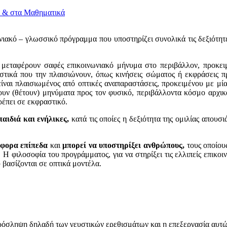
ωνιακό – γλωσσικό πρόγραμμα που υποστηρίζει συνολικά τις δεξιότητε
ι μεταφέρουν σαφές επικοινωνιακό μήνυμα στο περιβάλλον, προκει
στικά που την πλαισιώνουν, όπως κινήσεις σώματος ή εκφράσεις 
ναι πλαισιωμένος από οπτικές αναπαραστάσεις, προκειμένου με μία
ζουν (θέτουν) μηνύματα προς τον φυσικό, περιβάλλοντα κόσμο αρχικά
τρέπει σε εκφραστικό.
αιδιά και ενήλικες,
κατά τις οποίες η δεξιότητα της ομιλίας απουσι
άφορα επίπεδα
και
μπορεί να υποστηρίξει ανθρώπους,
τους οποίο
Η φιλοσοφία του προγράμματος, για να στηρίξει τις ελλιπείς επικοι
 βασίζονται σε οπτικά μοντέλα.
πρόσληψη δηλαδή των γευστικών ερεθισμάτων και η επεξεργασία αυτών 