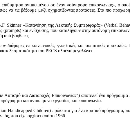
ς επιθυμητού αντικειμένου σε έναν «σύντροφο επικοινωνίας», ο οποί
πώς να τις βάζουμε μαζί σχηματίζοντας προτάσεις. Στα πιο προχωρ
F. Skinner «Κατανόηση της Λεκτικής Συμπεριφοράς» (Verbal Behavio
ας (prompts) και ενίσχυσης, που καταλήγουν στην αυτόνομη επικοινωνί
η από βοήθειες.
υν διάφορες επικοινωνιακές, γνωστικές και σωματικές δυσκολίες. 
αποτελεσματικότητα του PECS ολοένα μεγαλώνει.
 Αυτισμό και Διαταραχές Επικοινωνίας") αποτελεί ένα πρόγραμμα εν
ρόγραμμα και αντικείμενο εργασίας, και επικοινωνία.
ion Handicapped Children) πρόκειται για ένα κρατικό πρόγραμμα, π
ιάς, που είχε αρχίσει από το 1966.