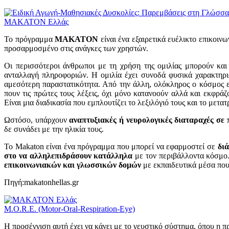
MAKATON Ελλάς
Το πρόγραμμα
MAKATON
είναι ένα εξαιρετικά ευέλικτο επικοιν
προσαρμοσμένο στις ανάγκες των χρηστών.
Οι περισσότεροι άνθρωποι με τη χρήση της ομιλίας μπορούν κα
ανταλλαγή πληροφοριών. Η ομιλία έχει συνοδά φυσικά χαρακτηρι
αμεσότερη παραστατικότητα. Από την άλλη, ολόκληρος ο κόσμος εί
πουν τις πρώτες τους λέξεις, όχι μόνο κατανοούν αλλά και εκφρά
Είναι μια διαδικασία που εμπλουτίζει το λεξιλόγιό τους και το μετα
Ωστόσο, υπάρχουν
αναπτυξιακές ή νευρολογικές διαταραχές σε π
δε συνάδει με την ηλικία τους.
Το Makaton είναι ένα πρόγραμμα που μπορεί να εφαρμοστεί σε
δι
στο να αλληλεπιδράσουν κατάλληλα
με τον περιβάλλοντα κόσμο. 
επικοινωνιακών και γλωσσικών δομών
με εκπαιδευτικά μέσα που
Πηγή:makatonhellas.gr
M.O.R.E. (Motor-Oral-Respiration-Eye)
Η προσέγγιση αυτή έχει να κάνει με το γευστικό σύστημα, όπου η 