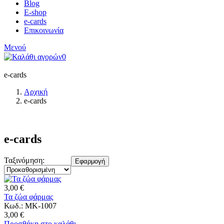
Blog
E-shop
e-cards
Επικοινωνία
Μενού
0
e-cards
Αρχική
e-cards
e-cards
Ταξινόμηση:
Εφαρμογή
3,00 €
Τα ζώα φάρμας
Κωδ.: MK-1007
3,00 €
Προσθήκη στο καλάθι