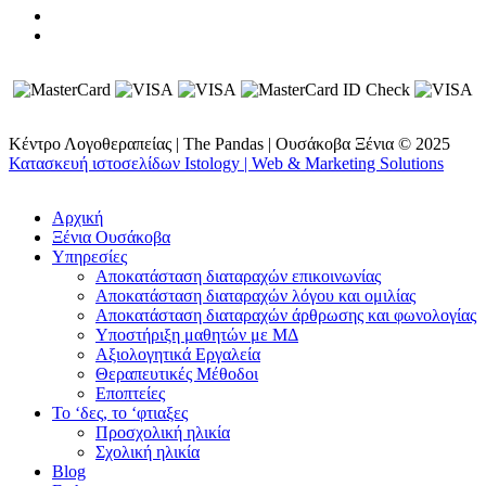
Κέντρο Λογοθεραπείας | The Pandas | Ουσάκοβα Ξένια © 2025
Κατασκευή ιστοσελίδων Istology | Web & Marketing Solutions
Αρχική
Ξένια Ουσάκοβα
Υπηρεσίες
Αποκατάσταση διαταραχών επικοινωνίας
Αποκατάσταση διαταραχών λόγου και ομιλίας
Αποκατάσταση διαταραχών άρθρωσης και φωνολογίας
Υποστήριξη μαθητών με ΜΔ
Αξιολογητικά Εργαλεία
Θεραπευτικές Μέθοδοι
Εποπτείες
Το ‘δες, το ‘φτιαξες
Προσχολική ηλικία
Σχολική ηλικία
Blog