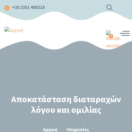
Παράκαμψη
+30 2351 400218
προς
το
κυρίως
περιεχόμενο
0
Αποκατάσταση διαταραχών
λόγου και ομιλίας
Αρχική
Υπηρεσίες