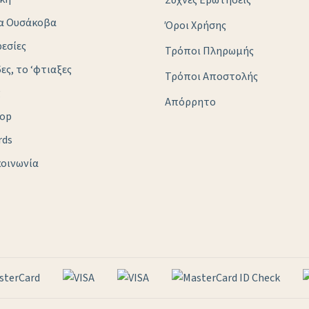
Συχνές Ερωτήσεις
ια Ουσάκοβα
Όροι Χρήσης
εσίες
Τρόποι Πληρωμής
δες, το ‘φτιαξες
Τρόποι Αποστολής
g
Απόρρητο
hop
rds
οινωνία