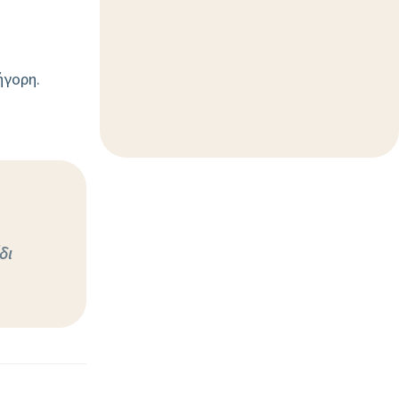
ήγορη.
δι