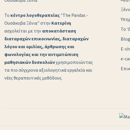
Ξέν
Το
κέντρο λογοθεραπείας
"The Pandas -
Υπηρ
Ουσάκοβα Ξένια" στην
Κατερίνη
Το ‘
ασχολείται με την
αποκατάσταση
διαταραχών επικοινωνίας, διαταραχών
Blo
λόγου και ομιλίας, άρθρωσης και
E-s
φωνολογίας και την αντιμετώπιση
e-ca
μαθησιακών δυσκολιών
χρησιμοποιώντας
Επικ
τα πιο σύγχρονα αξιολογητικά εργαλεία και
νέες θεραπευτικές μεθόδους.