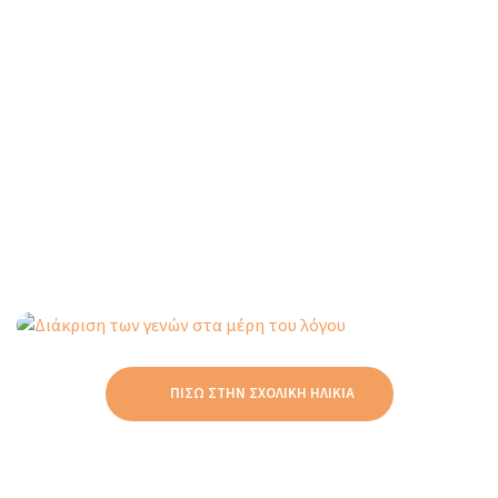
Δραστηριότητα για την εξάσκηση στα γένη σε
κάποια μέρη του λόγου. Ταξινομούμε τις
λέξεις σύμφωνα με το γένος και τα μέρη του
λόγου.
ΠΊΣΩ ΣΤΗΝ ΣΧΟΛΙΚΉ ΗΛΙΚΊΑ