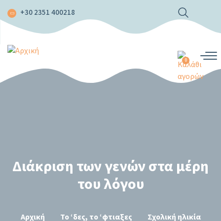
Παράκαμψη
+30 2351 400218
προς
το
κυρίως
περιεχόμενο
0
Διάκριση των γενών στα μέρη
του λόγου
Αρχική
Το ‘δες, το ‘φτιαξες
Σχολική ηλικία