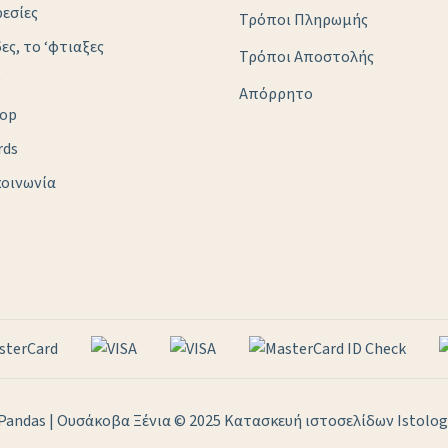
εσίες
Τρόποι Πληρωμής
δες, το ‘φτιαξες
Τρόποι Αποστολής
g
Απόρρητο
hop
rds
οινωνία
Pandas | Ουσάκοβα Ξένια © 2025
Κατασκευή ιστοσελίδων Istology