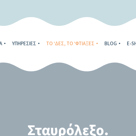
Α
ΥΠΗΡΕΣΊΕΣ
ΤΟ ‘ΔΕΣ, ΤΟ ‘ΦΤΙΑΞΕΣ
BLOG
E-S
Σταυρόλεξο.