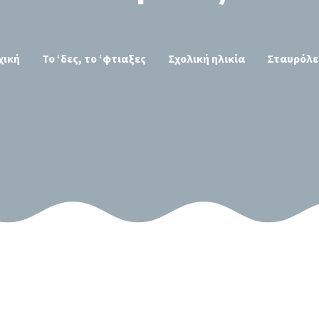
χική
Το ‘δες, το ‘φτιαξες
Σχολική ηλικία
Σταυρόλε