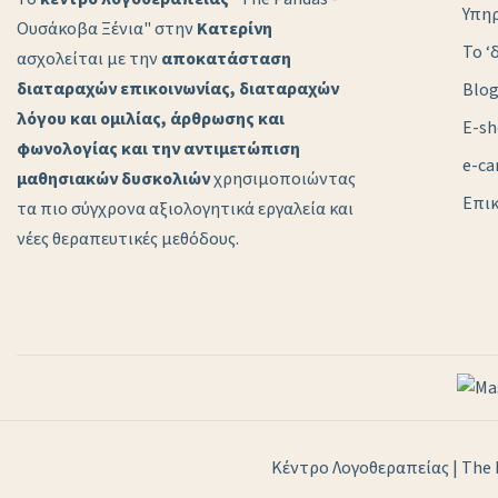
Υπηρ
Ουσάκοβα Ξένια" στην
Κατερίνη
Το ‘
ασχολείται με την
αποκατάσταση
διαταραχών επικοινωνίας, διαταραχών
Blo
λόγου και ομιλίας, άρθρωσης και
E-s
φωνολογίας και την αντιμετώπιση
e-ca
μαθησιακών δυσκολιών
χρησιμοποιώντας
Επικ
τα πιο σύγχρονα αξιολογητικά εργαλεία και
νέες θεραπευτικές μεθόδους.
Κέντρο Λογοθεραπείας | The 