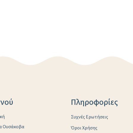
νού
Πληροφορίες
κή
Συχνές Ερωτήσεις
ια Ουσάκοβα
Όροι Χρήσης