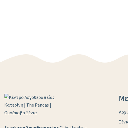
Με
Αρχι
Ξέν
Το
κέντρο λογοθεραπείας
"The Pandas -